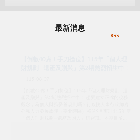
最新消息
RSS
【倒數40席！手刀搶位】115年「個人理
財規劃—遺產及贈與」第2期熱烈招生中！
115-08-07
【倒數40席！手刀搶位】115年「個人理財規劃—遺
產及贈與」第2期熱烈招生中！ 想要建立正確的稅務
觀念，為個人財務妥善規劃嗎？行政院人事行政總處
公務人力發展學院（臺北院區）將於9月辦理115年度
「個人理財規劃—遺產及贈與」研習班。本期目前尚
有40個名額，歡迎符合資格的同仁把握機會報名參
加！ 課程資訊：115745A第02期 研習時間：115年9
月17日（星期四）下午 13:30 至 16:30，共計 3 小