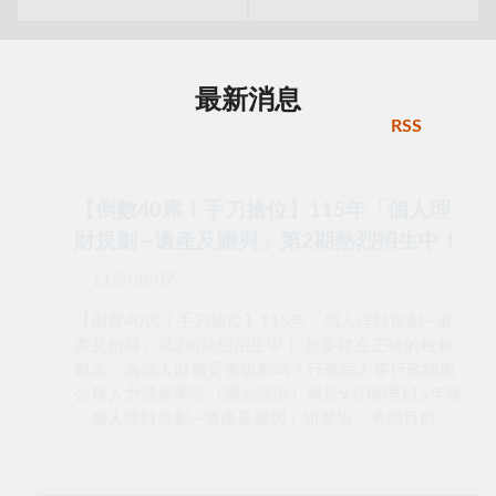
最新消息
RSS
【倒數40席！手刀搶位】115年「個人理
財規劃—遺產及贈與」第2期熱烈招生中！
115-08-07
【倒數40席！手刀搶位】115年「個人理財規劃—遺
產及贈與」第2期熱烈招生中！ 想要建立正確的稅務
觀念，為個人財務妥善規劃嗎？行政院人事行政總處
公務人力發展學院（臺北院區）將於9月辦理115年度
「個人理財規劃—遺產及贈與」研習班。本期目前尚
有40個名額，歡迎符合資格的同仁把握機會報名參
加！ 課程資訊：115745A第02期 研習時間：115年9
月17日（星期四）下午 13:30 至 16:30，共計 3 小