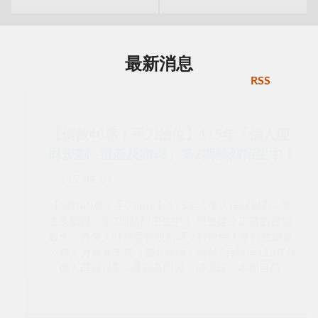
最新消息
RSS
【倒數40席！手刀搶位】115年「個人理
財規劃—遺產及贈與」第2期熱烈招生中！
115-08-07
【倒數40席！手刀搶位】115年「個人理財規劃—遺
產及贈與」第2期熱烈招生中！ 想要建立正確的稅務
觀念，為個人財務妥善規劃嗎？行政院人事行政總處
公務人力發展學院（臺北院區）將於9月辦理115年度
「個人理財規劃—遺產及贈與」研習班。本期目前尚
有40個名額，歡迎符合資格的同仁把握機會報名參
加！ 課程資訊：115745A第02期 研習時間：115年9
月17日（星期四）下午 13:30 至 16:30，共計 3 小