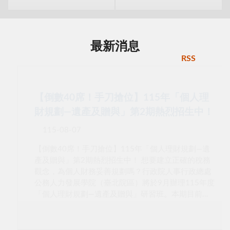
最新消息
RSS
【倒數40席！手刀搶位】115年「個人理
財規劃—遺產及贈與」第2期熱烈招生中！
115-08-07
【倒數40席！手刀搶位】115年「個人理財規劃—遺
產及贈與」第2期熱烈招生中！ 想要建立正確的稅務
觀念，為個人財務妥善規劃嗎？行政院人事行政總處
公務人力發展學院（臺北院區）將於9月辦理115年度
「個人理財規劃—遺產及贈與」研習班。本期目前尚
有40個名額，歡迎符合資格的同仁把握機會報名參
加！ 課程資訊：115745A第02期 研習時間：115年9
月17日（星期四）下午 13:30 至 16:30，共計 3 小