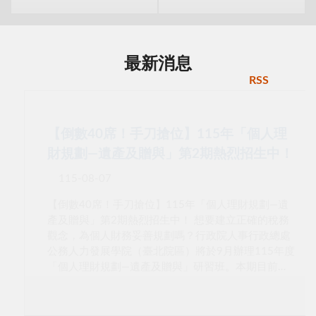
最新消息
RSS
【倒數40席！手刀搶位】115年「個人理
財規劃—遺產及贈與」第2期熱烈招生中！
115-08-07
【倒數40席！手刀搶位】115年「個人理財規劃—遺
產及贈與」第2期熱烈招生中！ 想要建立正確的稅務
觀念，為個人財務妥善規劃嗎？行政院人事行政總處
公務人力發展學院（臺北院區）將於9月辦理115年度
「個人理財規劃—遺產及贈與」研習班。本期目前尚
有40個名額，歡迎符合資格的同仁把握機會報名參
加！ 課程資訊：115745A第02期 研習時間：115年9
月17日（星期四）下午 13:30 至 16:30，共計 3 小