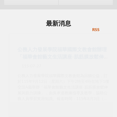
最新消息
RSS
公務人力發展學院福華國際文教會館辦理
「福華會館藝文生活講座-肌筋膜放鬆伸展
與肌力訓練」，歡迎報名！
115-07-27
公務人力發展學院福華國際文教會館為回饋公益，訂
於115年9月12日（星期六）下午2時至4時在地下1樓
交誼A廳舉辦「福華會館藝文生活講座-肌筋膜放鬆伸
展與肌力訓練」，由吳承達教練指導及教學，協助公
務人員學習實用知識。報名時間：115年8月3日（星
期一）起至115年9月4日（星期五）止（額滿將提前
截止報名）。活動時間：115年9月12日（星期六）
下午2時至4時活動地點：本學院臺北院區地下1樓交