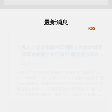
最新消息
RSS
公務人力發展學院福華國際文教會館辦理
「福華會館藝文生活講座-肌筋膜放鬆伸展
與肌力訓練」，歡迎報名！
115-07-27
公務人力發展學院福華國際文教會館為回饋公益，訂
於115年9月12日（星期六）下午2時至4時在地下1樓
交誼A廳舉辦「福華會館藝文生活講座-肌筋膜放鬆伸
展與肌力訓練」，由吳承達教練指導及教學，協助公
務人員學習實用知識。報名時間：115年8月3日（星
期一）起至115年9月4日（星期五）止（額滿將提前
截止報名）。活動時間：115年9月12日（星期六）
下午2時至4時活動地點：本學院臺北院區地下1樓交