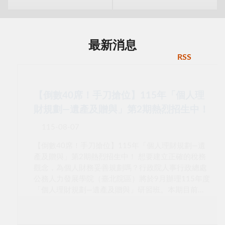
最新消息
RSS
【倒數40席！手刀搶位】115年「個人理
財規劃—遺產及贈與」第2期熱烈招生中！
115-08-07
【倒數40席！手刀搶位】115年「個人理財規劃—遺
產及贈與」第2期熱烈招生中！ 想要建立正確的稅務
觀念，為個人財務妥善規劃嗎？行政院人事行政總處
公務人力發展學院（臺北院區）將於9月辦理115年度
「個人理財規劃—遺產及贈與」研習班。本期目前尚
有40個名額，歡迎符合資格的同仁把握機會報名參
加！ 課程資訊：115745A第02期 研習時間：115年9
月17日（星期四）下午 13:30 至 16:30，共計 3 小