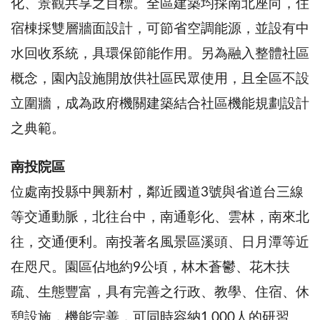
化、景觀共享之目標。全區建築均採南北座向，住
宿棟採雙層牆面設計，可節省空調能源，並設有中
水回收系統，具環保節能作用。另為融入整體社區
概念，園內設施開放供社區民眾使用，且全區不設
立圍牆，成為政府機關建築結合社區機能規劃設計
之典範。
南投院區
位處南投縣中興新村，鄰近國道3號與省道台三線
等交通動脈，北往台中，南通彰化、雲林，南來北
往，交通便利。南投著名風景區溪頭、日月潭等近
在咫尺。園區佔地約9公頃，林木蒼鬱、花木扶
疏、生態豐富，具有完善之行政、教學、住宿、休
憩設施，機能完善，可同時容納1,000人的研習、