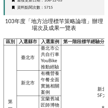
最後更新日期：108-12-03
資料點閱次數：5715
103年度「地方治理標竿策略論壇」辦理
場次及成果一覽表
區別
入選縣市
入選案例
第一階段標竿經驗分
臺北市公
共自行車
臺北市
YouBike
推動經驗
有機營養
午餐全面
新北市
實施相關
新北
案例
5F
宜蘭舊城
第
匠師博物