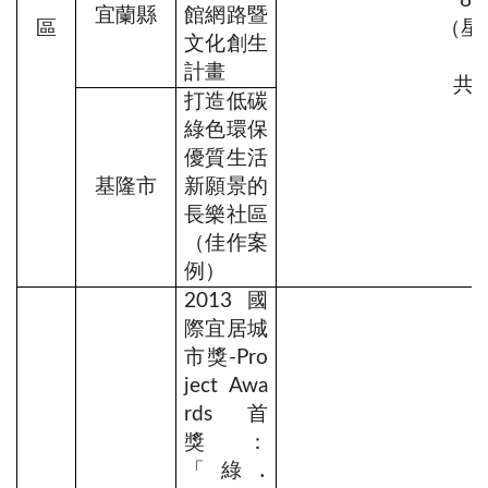
一
8
宜蘭縣
館網路暨
區
（星
文化創生
計畫
共1
打造低碳
綠色環保
優質生活
基隆市
新願景的
長樂社區
（佳作案
例）
2013國
際宜居城
市獎-Pro
ject Awa
rds首
獎：
「綠․