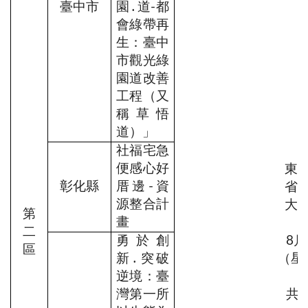
臺中市
園․道-都
會綠帶再
生：臺中
市觀光綠
園道改善
工程（又
稱草悟
道）」
社福宅急
便感心好
東
彰化縣
厝邊-資
省
源整合計
大
第
畫
二
勇於創
8月
區
新․突破
（星
逆境：臺
灣第一所
共1