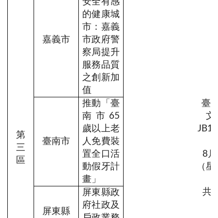
安全有感
的健康城
市：嘉義
嘉義市
市政府警
察局提升
服務品質
之創新加
值
推動「臺
臺
南市65
文
歲以上老
JB1
第
臺南市
人免費裝
三
置全口活
8月
區
動假牙計
（星
畫」
共1
屏東縣政
府社政及
屏東縣
戶政業務