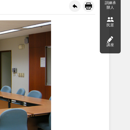
訓練承
辦人
民眾
講座