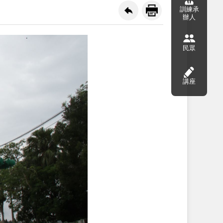
訓練承
辦人
民眾
講座