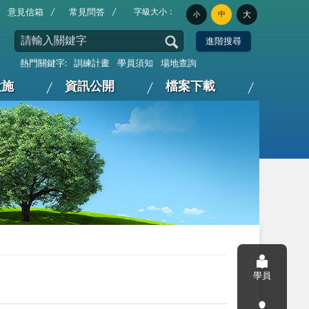
字級大小：
意見信箱
常見問答
中
大
小
熱門關鍵字:
訓練計畫
學員須知
場地查詢
設施
資訊公開
檔案下載
學員