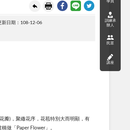
學員
訓練承
新日期：108-12-06
辦人
民眾
講座
花瓣)，聚繖花序，花苞特別大而明顯，有
aper Flower」。