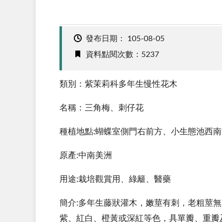
發布日期：
105-08-05
資料點閱次數：5237
類別：紫茉莉科多年生慢性花木
名稱：三角梅、刺仔花
種植地點:蝴蝶室側門右前方、小生態池西南
原產:中南美洲
用途:栽培觀賞用、綠籬、醫藥
簡介:多年生藤狀灌木，嫩莖有刺，老粗莖
紫、紅白、橙黃或深紅等色，具單瓣、重瓣及斑