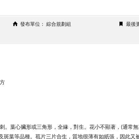
發布單位： 綜合規劃組
最後更
方
無刺。葉心臟形或三角形，全緣，對生。花小不顯著，(通常無
葉等品種。苞片三片合生，質地很薄有如紙張，因此又被稱做「P