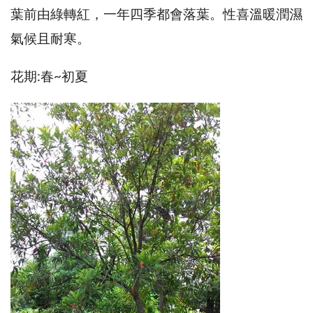
葉前由綠轉紅，一年四季都會落葉。性喜溫暖潤濕
氣候且耐寒。
花期:春~初夏