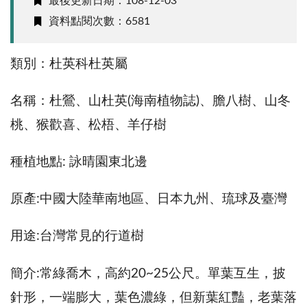
最後更新日期：108-12-03
資料點閱次數：6581
類別：杜英科杜英屬
名稱：杜鶯、山杜英(海南植物誌)、膽八樹、山冬
桃、猴歡喜、松梧、羊仔樹
種植地點: 詠晴園東北邊
原產:中國大陸華南地區、日本九州、琉球及臺灣
用途:台灣常見的行道樹
簡介:常綠喬木，高約20~25公尺。單葉互生，披
針形，一端膨大，葉色濃綠，但新葉紅豔，老葉落