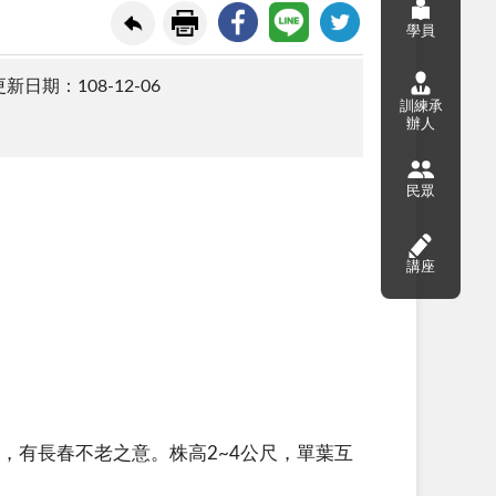
學員
新日期：108-12-06
訓練承
辦人
民眾
講座
樹，有長春不老之意。株高2~4公尺，單葉互