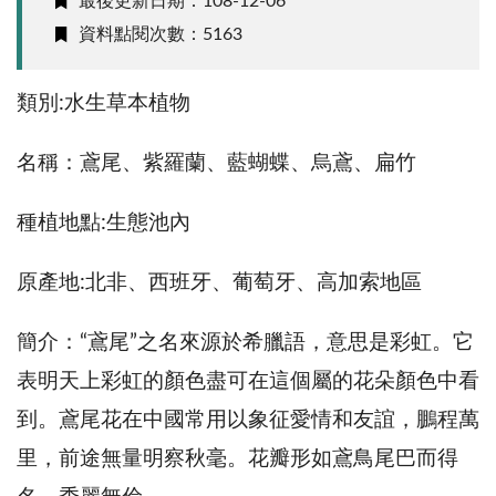
最後更新日期：108-12-06
資料點閱次數：5163
類別:水生草本植物
名稱：鳶尾、紫羅蘭、藍蝴蝶、烏鳶、扁竹
種植地點:生態池內
原產地:北非、西班牙、葡萄牙、高加索地區
簡介：“鳶尾”之名來源於希臘語，意思是彩虹。它
表明天上彩虹的顏色盡可在這個屬的花朵顏色中看
到。鳶尾花在中國常用以象征愛情和友誼，鵬程萬
里，前途無量明察秋毫。花瓣形如鳶鳥尾巴而得