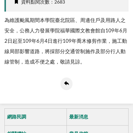
資料點閱次數：2683
為維護颱風期間本學院臺北院區、周邊住戶及用路人之
安全，公務人力發展學院福華國際文教會館自
109
年
6
月
2
日起至
109
年
6
月
4
日進行
109
年喬木修剪作業，施工動
線局部影響道路，將採部分交通管制施作及部分行人動
線管制，造成不便之處，敬請見諒。
網路民調
最新消息