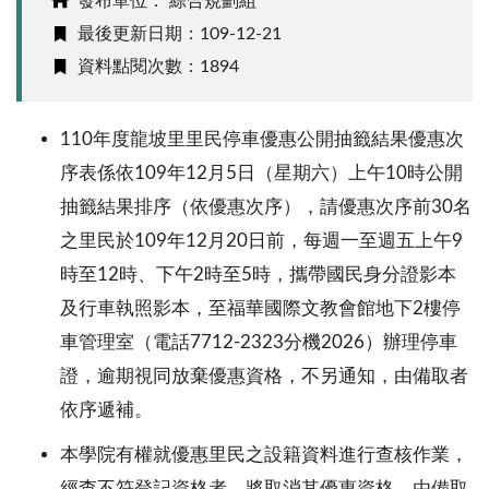
發布單位： 綜合規劃組
最後更新日期：109-12-21
資料點閱次數：1894
110
年度龍坡里里民停車優惠公開抽籤結果優惠次
序表係依
109
年
12
月
5
日（星期六）上午
10
時公開
抽籤結果排序（依優惠次序），請優惠次序前
30
名
之里民於
109
年
12
月
20
日前，每週一至週五上午
9
時至
12
時、下午
2
時至
5
時，攜帶國民身分證影本
及行車執照影本，至福華國際文教會館地下
2
樓停
車管理室（電話
7712-2323
分機
2026
）辦理停車
證，逾期視同放棄優惠資格，不另通知，由備取者
依序遞補。
本學院有權就優惠里民之設籍資料進行查核作業，
經查不符登記資格者，將取消其優惠資格，由備取