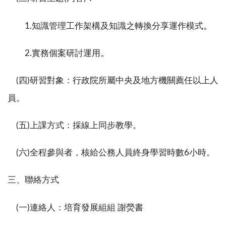
。
1.
知識管理工作架構及知識之轉換分享運作模式
。
2.
實務個案研討運用
(
四
)
研習對象：
行政院所屬中央及地方機關薦任以上人
員
。
(
五
)
上課方式：採線上同步教學。
(
六
)
全程參與者，核給公務人員終身學習時數
6
小時。
三、聯絡方式
(
一
)
連絡人：培育發展組組 謝熒書