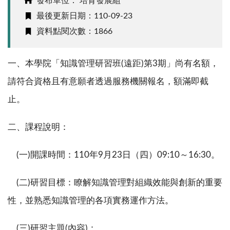
發布單位： 培育發展組
最後更新日期：110-09-23
資料點閱次數：1866
一、本學院「知識管理研習班
(
遠距
)
第
3
期」尚有名額，
請符合資格且有意願者透過服務機關報名，額滿即截
止。
二、課程說明：
(
一
)
開課時間：
110
年
9
月
23
日（四）
09:10
～
16:30
。
(
二
)
研習目標：
瞭解知識管理對組織效能與創新的重要
性，並熟悉知識管理的各項實務運作方法
。
(
三
)
研習主題
(
內容
)
：