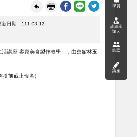
學員
新日期：111-03-12
訓練承
辦人
民眾
生活講座-客家美食製作教學」，由會館
林玉
講座
滿將提前截止報名）