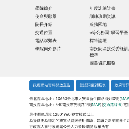
學院簡介
年度訓練計畫
使命與願景
訓練班期資訊
院長介紹
服務園地
+
交通位置
e等公務園
學習平臺
電話聯繫表
標竿論壇
學院簡介影片
南投院區接受委託訓
標準
圖書資訊服務
政府網站資料開放宣告
雙語詞彙對照表
政府資
臺北院區地址：10660臺北市大安區新生南路3段30號 (
MAP
南投院區地址：540南投市光明路1號(
MAP
) (
交通路線圖
) 電
最佳瀏覽環境 1280*960 視窗模式以上
為提供更為穩定的瀏覽品質與使用體驗，建議更新瀏覽器至以下版本：
行政院人事行政總處公務人力發展學院 版權所有