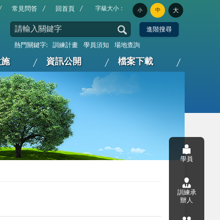
字級大小：
常見問答
回首頁
中
大
小
熱門關鍵字:
訓練計畫
學員須知
場地查詢
設施
資訊公開
檔案下載
學員
訓練承
辦人