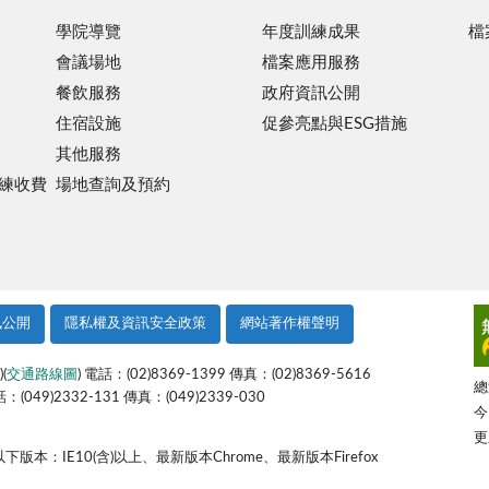
學院導覽
年度訓練成果
檔
會議場地
檔案應用服務
餐飲服務
政府資訊公開
住宿設施
促參亮點與ESG措施
其他服務
練收費
場地查詢及預約
訊公開
隱私權及資訊安全政策
網站著作權聲明
)(
交通路線圖
) 電話：(02)8369-1399 傳真：(02)8369-5616
總
話：(049)2332-131 傳真：(049)2339-030
今
更
IE10(含)以上、最新版本Chrome、最新版本Firefox