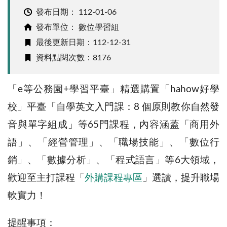
發布日期：
112-01-06
發布單位： 數位學習組
最後更新日期：112-12-31
資料點閱次數：8176
「e等公務園+學習平臺」精選購置「
hahow
好學
校」平臺
「自學英文入門課：
8
個原則教你自然發
音與單字組成」
等
65
門
課程，內容涵蓋
「
商用外
語
」
、
「
經營管理
」
、
「
職場技能
」
、
「
數位行
銷
」
、
「
數據分析
」
、
「
程式語言
」
等
6
大領域，
歡迎至主打課程
「
外購課程專區
」
選讀，提升職場
軟實力！
提醒事項：