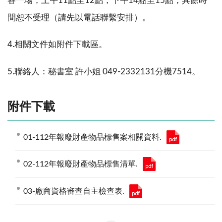
各一場，上午
11
點至
12
點，下午
14
點至
15
點，其餘時
間恕不受理（請先以電話聯繫安排）。
4.
相關文件如附件下載區。
5.
聯絡人：秘書室
許小姐
049-2332131
分機
7514
。
附件下載
01-112年報廢財產物品標售案相關資料.
02-112年報廢財產物品標售清單.
03-廠商資格審查自主檢查表.