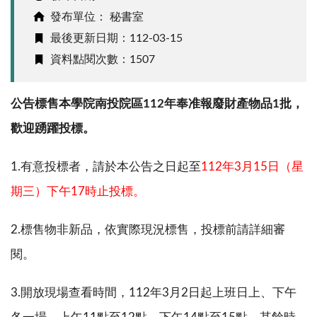
發布單位： 秘書室
最後更新日期：112-03-15
資料點閱次數：1507
公告標售本學院南投院區
112
年奉准報廢財產物品
1
批，
歡迎踴躍投標。
1.
有意投標者，請於本公告之日起至
112
年
3
月
15
日
（
星
期三）下午
17
時止投標。
2.
標售物非新品，依實際現況標售，投標前請詳細審
閱。
3.
開放現場查看時間，
112
年
3
月
2
日起上班日上、下午