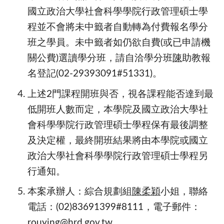
國立政治大學社會科學學院行政管理碩士學
程並不會將未中籤者自動轉為付費報名學分
班之學員。未中籤者如仍欲自費
(
或已申請機
關公費
)
選讀學分班，請自洽學分班
陳
助教報
名登記
(02-29393091#51331)
。
上述
2
門課程開班與否，視各課程能否達到最
低開班人數而定，本學院及國立政治大學社
會科學學院行政管理碩士學程保有最後調整
及決定權，最終開班結果將由本學院或國立
政治大學社會科學學院行政管理碩士學程另
行通知。
本案承辦人：綜合規劃組
陳柔穎
小姐，聯絡
電話：
(02)83691399#8111
，電子郵件：
rouying@hrd.gov.tw。