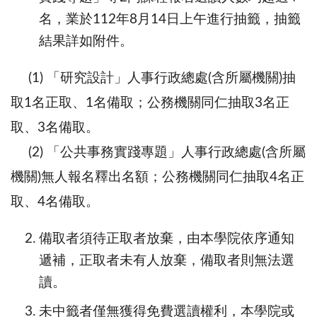
名，業於
112
年
8
月
14
日上午進行抽籤，抽籤
結果詳如附件。
(1) 「研究設計」人事行政總處
(
含所屬機關
)
抽
取
1
名正取、
1
名備取；公務機關同仁抽取
3
名正
取、
3
名備取。
(2)
「公共事務實踐專題」人事行政總處
(
含所屬
機關
)
無人報名釋出名額；公務機關同仁抽取
4
名正
取、
4
名備取。
備取者須待正取者放棄，由本學院依序通知
遞補，正取者未有人放棄，備取者則無法選
讀。
未中籤者僅無獲得免費選讀權利，本學院或