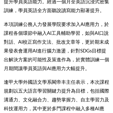
提升學員英語能力。經過一個月全英語沉浸式密集
訓練，學員英語全方面聽說讀寫能力顯著提升。
本項訓練公務人力發展學院要求加入
AI
應用力，於
課程各個環節中融入
AI
工具輔助學習，如與
AI
口說
對話、
AI
校正寫作文法、批改文章等，更於期末成
果發表會運用
AI
進行腦力激盪，針對
SDGs
目標提
出解決方案的可能性及策進作為，於實體訓練一個
月期間讓學員英語與
AI
應用力大幅提升。
逢甲大學外國語文學系闕帝丰主任表示，本次課程
規劃以五大語言學習關鍵力提升為目標，包括國際
溝通力、文化融合力、趨勢掌握力、自主學習力及
科技運用力，其中更於多門課程中融入多種
AI
應