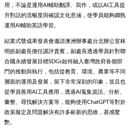
用，不論是運用
AI
輔助翻譯、寫作，或以
AI
工具提
升對話的流暢度與確認文化意涵，使學員能夠嫻熟
運用
AI
輔助英語學習。
結業式暨成果發表會
邀請澳洲辦事處台北辦公室林
明皓副處長擔任講評貴賓，副處長透過學員針對聯
合國永續發展目標
SDGs
如何融入臺灣政府各個部
門的推動與執行，包括從教育、環境、農業等不同
層面的運用及發展，留下非常深刻的印象，並且也
從學員善用
AI
工具應用，透過
AI
蒐集資訊、分析、
彙整、尋找解決方案等，能夠使用
ChatGPT
等對於
政策擬定及問題解決有許多嶄新的思維，甚感驚
艷。