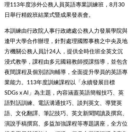
理
113
年度涉外公務人員英語專業訓練班，
8
月
30
日舉行精銳班結業式暨成果發表會。
本訓練由行政院人事行政總處公務人力發展學院與
逢甲大學合作辦理，針對處理國際事務之中央及地
方機關公務人員計
24
人，提供全時住班全英文沉
浸式教學，課程由多元國籍教師授課指導，並包含
夜間課程及個別諮詢輔導，全面提升學員的英語專
業能力。
113
年度訓練課程以「永續發展目標
SDGs x AI
」為主題，內容涵蓋英語簡報技巧、英
語對話訓練、電話溝通技巧、談判英文、導覽英
語、文化翻譯、筆記技巧、英文新聞閱讀及撰寫、
演說手稿撰寫、多益加強課程等專題講座，全方位