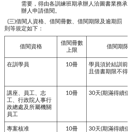
需要，得由各訓練班期承辦人洽圖書業務承
辦人申請借閱。
(三)借閱人資格、借閱冊數、借閱期限及逾期罰
則等規定如下：
借閱冊數
借閱資格
借閱期限
上限
在訓學員
10冊
學員須於結訓前
且借書期限不得逾
講座、員工、志
10冊
30天(期滿得續借
工、行政院人事行
政總處及所屬機關
員工
專案核准
10冊
30天(期滿得續借