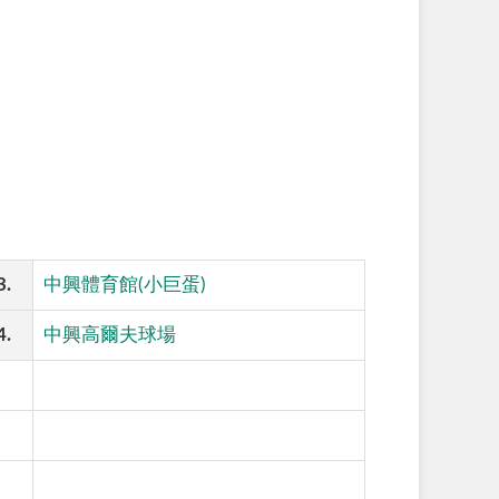
3.
中興體育館(小巨蛋)
4.
中興高爾夫球場