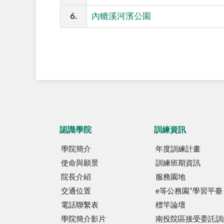
6.
內轆溪河濱公園
認識學院
訓練資訊
學院簡介
年度訓練計畫
使命與願景
訓練班期資訊
院長介紹
服務園地
+
交通位置
e等公務園
學習平臺
電話聯繫表
標竿論壇
學院簡介影片
南投院區接受委託訓