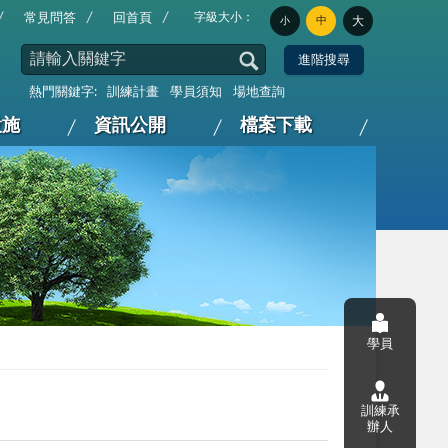
字級大小：
常見問答
回首頁
中
大
小
熱門關鍵字:
訓練計畫
學員須知
場地查詢
設施
資訊公開
檔案下載
學員
訓練承
辦人