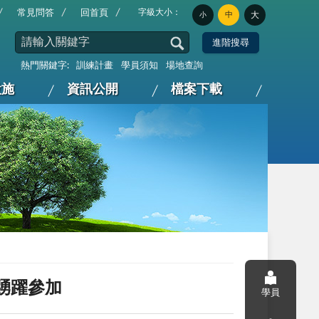
字級大小：
常見問答
回首頁
中
大
小
熱門關鍵字:
訓練計畫
學員須知
場地查詢
設施
資訊公開
檔案下載
踴躍參加
學員