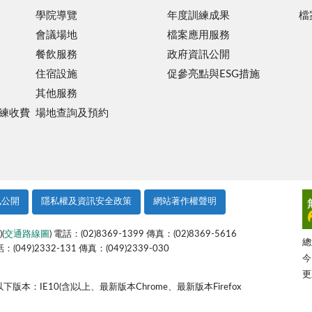
學院導覽
年度訓練成果
檔
會議場地
檔案應用服務
餐飲服務
政府資訊公開
住宿設施
促參亮點與ESG措施
其他服務
練收費
場地查詢及預約
訊公開
隱私權及資訊安全政策
網站著作權聲明
)(
交通路線圖
) 電話：(02)8369-1399 傳真：(02)8369-5616
總
話：(049)2332-131 傳真：(049)2339-030
今
更
IE10(含)以上、最新版本Chrome、最新版本Firefox