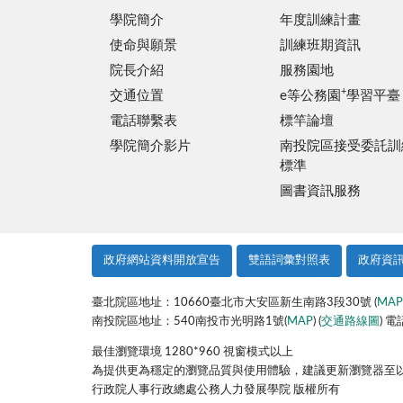
學院簡介
年度訓練計畫
使命與願景
訓練班期資訊
院長介紹
服務園地
+
交通位置
e等公務園
學習平臺
電話聯繫表
標竿論壇
學院簡介影片
南投院區接受委託訓
標準
圖書資訊服務
政府網站資料開放宣告
雙語詞彙對照表
政府資
臺北院區地址：10660臺北市大安區新生南路3段30號 (
MAP
南投院區地址：540南投市光明路1號(
MAP
) (
交通路線圖
) 電
最佳瀏覽環境 1280*960 視窗模式以上
為提供更為穩定的瀏覽品質與使用體驗，建議更新瀏覽器至以下版本：
行政院人事行政總處公務人力發展學院 版權所有