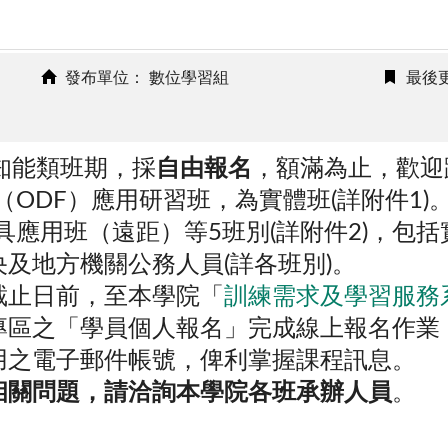
發布單位： 數位學習組
最後更
知能類班期，採
自由報名
，額滿為止，歡迎
ODF）應用研習班，為實體班(詳附件1)
具應用班（遠距）等5班別(詳附件2)，包
及地方機關公務人員(詳各班別)。
截止日前，至本學院「
訓練需求及學習服務
專區之「學員個人報名」完成線上報名作業
用之電子郵件帳號，俾利掌握課程訊息。
相關問題，請洽詢本學院各班承辦人員
。